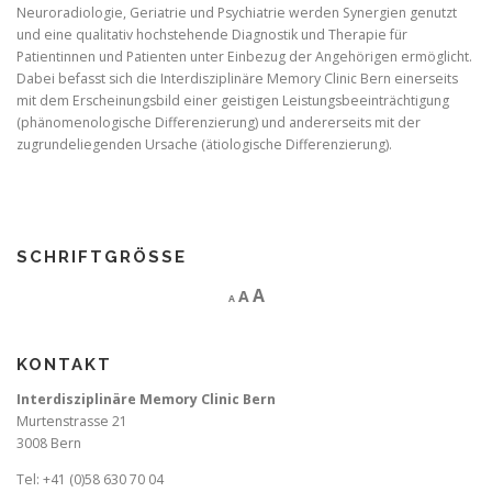
Neuroradiologie, Geriatrie und Psychiatrie werden Synergien genutzt
und eine qualitativ hochstehende Diagnostik und Therapie für
Patientinnen und Patienten unter Einbezug der Angehörigen ermöglicht.
Dabei befasst sich die Interdisziplinäre Memory Clinic Bern einerseits
mit dem Erscheinungsbild einer geistigen Leistungsbeeinträchtigung
(phänomenologische Differenzierung) und andererseits mit der
zugrundeliegenden Ursache (ätiologische Differenzierung).
SCHRIFTGRÖSSE
D
R
I
A
A
A
e
e
c
n
r
s
c
e
KONTAKT
a
e
r
s
t
e
Interdisziplinäre Memory Clinic Bern
e
f
f
Murtenstrasse 21
o
a
3008 Bern
o
n
t
n
s
s
Tel: +41 (0)58 630 70 04
i