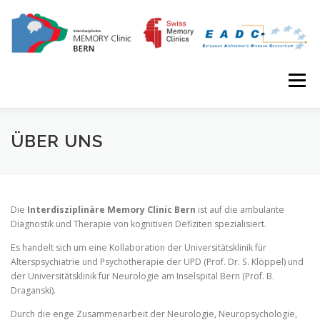
Skip to content
Menu
HOME
UNSERE ANGEBOTE
ÜBER UNS
ÄRZTE & ZUWEISER
FORSCHUNG
Die
Interdisziplinäre Memory Clinic Bern
ist auf die ambulante
Diagnostik und Therapie von kognitiven Defiziten spezialisiert.
AKTUELLE STUDIEN
ABGESCHLOSSENE STUDIEN
Es handelt sich um eine Kollaboration der Universitätsklinik für
Alterspsychiatrie und Psychotherapie der UPD (Prof. Dr. S. Klöppel) und
der Universitätsklinik für Neurologie am Inselspital Bern (Prof. B.
Draganski).
Durch die enge Zusammenarbeit der Neurologie, Neuropsychologie,