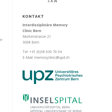
I
A
A
A
e
e
c
n
s
r
c
e
KONTAKT
e
a
r
t
s
Interdisziplinäre Memory
e
f
e
Clinic Bern
f
o
o
Murtenstrasse 21
a
n
er
n
3008 Bern
t
s
t
s
i
s
Tel: +41 (0)58 630 70 04
e
z
i
E-Mail:
memoryclinic@upd.ch
e
f
z
.
o
e
.
n
t
s
i
z