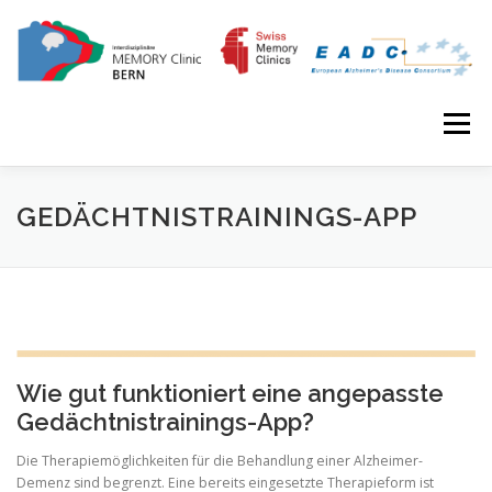
Skip to content
Menu
HOME
UNSERE ANGEBOTE
GEDÄCHTNISTRAININGS-APP
ÄRZTE & ZUWEISER
FORSCHUNG
AKTUELLE STUDIEN
ABGESCHLOSSENE STUDIEN
Wie gut funktioniert eine angepasste
Gedächtnistrainings-App?
Die Therapiemöglichkeiten für die Behandlung einer Alzheimer-
Demenz sind begrenzt. Eine bereits eingesetzte Therapieform ist