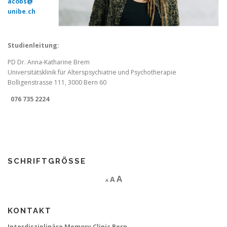
acobs@
unibe.ch
Studienleitung:
PD Dr. Anna-Katharine Brem
Universitätsklinik für Alterspsychiatrie und Psychotherapie
Bolligenstrasse 111, 3000 Bern 60
076 735 2224
SCHRIFTGRÖSSE
D
R
I
A
A
A
e
e
c
n
r
s
c
e
KONTAKT
a
e
r
s
t
e
Interdisziplinäre Memory Clinic Bern